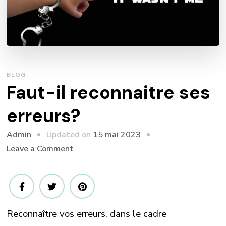
BLOG
Faut-il reconnaitre ses
erreurs?
Updated on
15 mai 2023
Admin
on
Leave a Comment
Faut-
il
reconnaitre
ses
Reconnaître vos erreurs, dans le cadre
erreurs?