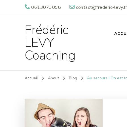
0613073098
contact@frederic-levy.fr
Frédéric
ACCU
LEVY
Coaching
Accueil
About
Blog
Au secours ! On est tou