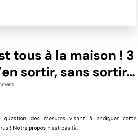
t tous à la maison ! 3
’en sortir, sans sortir…
on
omment
Au
secours
!
On
 question des mesures visant à endiguer cette
est
us ! Notre propos n’est pas là.
tous