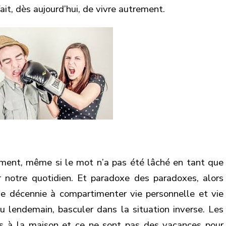
à
fait, dès aujourd’hui, de vivre autrement.
la
maison
!
3
règles
d’or
pour
s’en
sortir,
sans
sortir…
ement, même si le mot n’a pas été lâché en tant que
r notre quotidien. Et paradoxe des paradoxes, alors
ne décennie à compartimenter vie personnelle et vie
au lendemain, basculer dans la situation inverse. Les
ts à la maison et ce ne sont pas des vacances pour