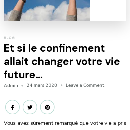
BLOG
Et si le confinement
allait changer votre vie
future…
on
24 mars 2020
Leave a Comment
Admin
Et
si
le
confinemen
Vous avez sûrement remarqué que votre vie a pris
allait