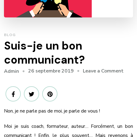
BLOG
Suis-je un bon
communicant?
on
26 septembre 2019
Leave a Comment
Admin
Suis-
je
un
bon
Non, je ne parle pas de moi, je parle de vous !
comm
Moi je suis coach, formateur, auteur… Forcément, un bon
communicant ! Enfin, le plus souvent… Mais revenons à