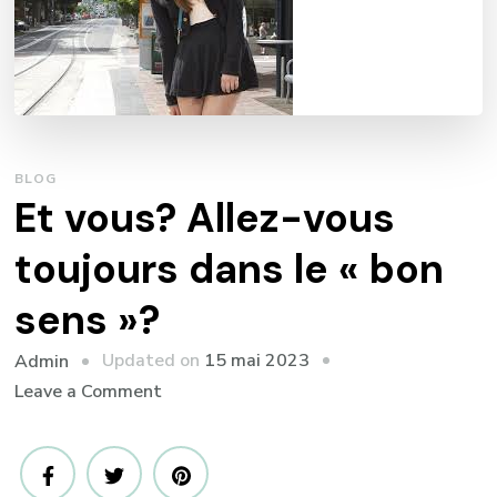
BLOG
Et vous? Allez-vous
toujours dans le « bon
sens »?
Updated on
15 mai 2023
Admin
on
Leave a Comment
Et
vous?
Allez-