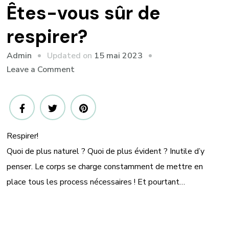
Êtes-vous sûr de
respirer?
Updated on
15 mai 2023
Admin
on
Leave a Comment
Êtes-
vous
sûr
de
Respirer!
respirer?
Quoi de plus naturel ? Quoi de plus évident ? Inutile d’y
penser. Le corps se charge constamment de mettre en
place tous les process nécessaires ! Et pourtant…